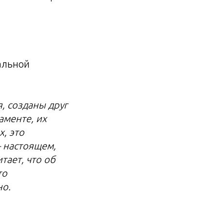
альной
я, созданы друг
аменте, их
х, это
– настоящем,
тает, что об
то
но.