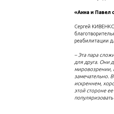
«Анна и Павел 
Сергей КИВЕНКО,
благотворитель
реабилитации д
– Эта пара слож
для друга. Они 
мировозрении, и
замечательно. В
искреннем, хоро
этой стороне ее
популяризовать